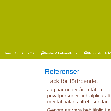
Hem
Om Anna "S"
TjÃ¤nster & behandlingar
HÃ¤lsoprofil
RÃ¥
Referenser
Tack för förtroendet!
Jag har under åren fått möjli
privatpersoner behjälpliga att 
mental balans till ett sundare
Genom att vara behjälplig i a