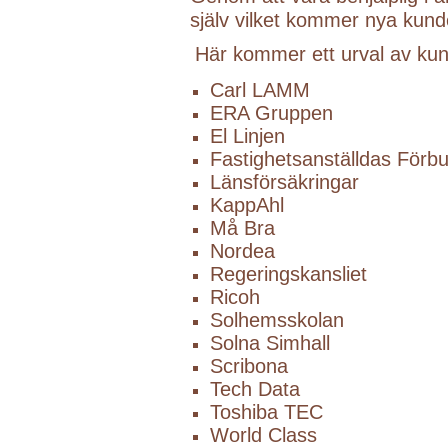
själv vilket kommer nya kunde
Här kommer ett urval av kund
Carl LAMM
ERA Gruppen
El Linjen
Fastighetsanställdas Förb
Länsförsäkringar
KappAhl
Må Bra
Nordea
Regeringskansliet
Ricoh
Solhemsskolan
Solna Simhall
Scribona
Tech Data
Toshiba TEC
World Class