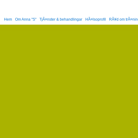
Hem
Om Anna "S"
TjÃ¤nster & behandlingar
HÃ¤lsoprofil
RÃ¥d om trÃ¤nin