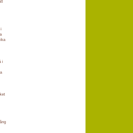
tt
i
da
vika
 i
.
ma
cket
gång