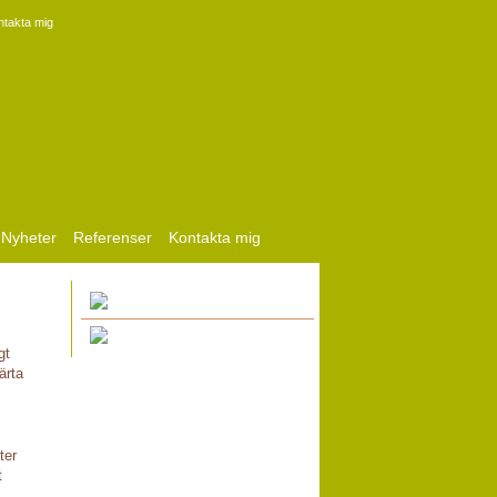
ntakta mig
Nyheter
Referenser
Kontakta mig
gt
ärta
ter
t