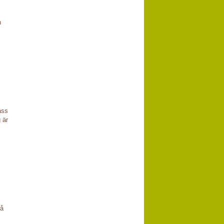
n
ass
 är
må