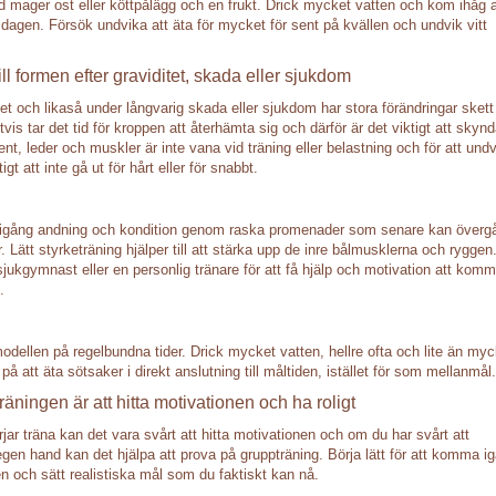
d mager ost eller köttpålägg och en frukt. Drick mycket vatten och kom ihåg a
 dagen. Försök undvika att äta för mycket för sent på kvällen och undvik vitt
till formen efter graviditet, skada eller sjukdom
et och likaså under långvarig skada eller sjukdom har stora förändringar skett 
tvis tar det tid för kroppen att återhämta sig och därför är det viktigt att skyn
t, leder och muskler är inte vana vid träning eller belastning och för att und
igt att inte gå ut för hårt eller för snabbt.
 igång andning och kondition genom raska promenader som senare kan övergå
r. Lätt styrketräning hjälper till att stärka upp de inre bålmusklerna och ryggen
jukgymnast eller en personlig tränare för att få hjälp och motivation att kom
.
smodellen på regelbundna tider. Drick mycket vatten, hellre ofta och lite än my
på att äta sötsaker i direkt anslutning till måltiden, istället för som mellanmål.
räningen är att hitta motivationen och ha roligt
jar träna kan det vara svårt att hitta motivationen och om du har svårt att
egen hand kan det hjälpa att prova på gruppträning. Börja lätt för att komma i
n och sätt realistiska mål som du faktiskt kan nå.