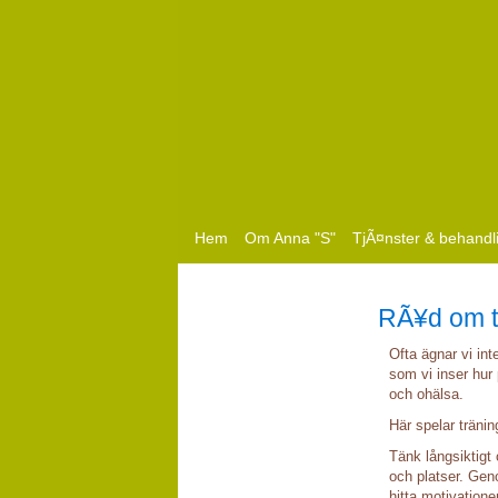
Hem
Om Anna "S"
TjÃ¤nster & behandl
RÃ¥d om t
Ofta ägnar vi int
som vi inser hur 
och ohälsa.
Här spelar tränin
Tänk långsiktigt 
och platser. Geno
hitta motivatione