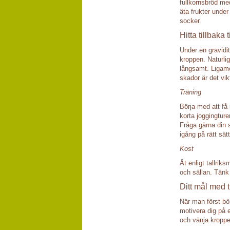
fullkornsbröd me
äta frukter under
socker.
Hitta tillbaka 
Under en gravidit
kroppen. Naturlig
långsamt. Ligamen
skador är det vikt
Träning
Börja med att få
korta joggingture
Fråga gärna din s
igång på rätt sätt
Kost
Ät enligt tallrik
och sällan. Tänk 
Ditt mål med t
När man först bör
motivera dig på 
och vänja kroppe