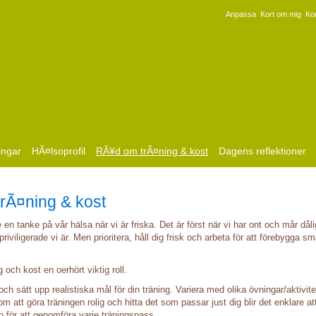
Anpassa
Kort om mig
Ko
ingar
HÃ¤lsoprofil
RÃ¥d om trÃ¤ning & kost
Dagens reflektioner
rÃ¤ning & kost
e en tanke på vår hälsa när vi är friska. Det är först när vi har ont och mår dåli
priviligerade vi är. Men prioritera, håll dig frisk och arbeta för att förebygga sm
g och kost en oerhört viktig roll.
och sätt upp realistiska mål för din träning. Variera med olika övningar/aktivite
m att göra träningen rolig och hitta det som passar just dig blir det enklare at
n för att genomföra varje träningspass.