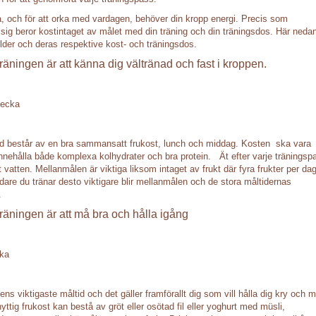
na, och för att orka med vardagen, behöver din kropp energi. Precis som
 sig beror kostintaget av målet med din träning och din träningsdos. Här neda
ilder och deras respektive kost- och träningsdos.
räningen är att känna dig vältränad och fast i kroppen.
vecka
d består av en bra sammansatt frukost, lunch och middag. Kosten ska vara
nnehålla både komplexa kolhydrater och bra protein. Ät efter varje träningsp
vatten. Mellanmålen är viktiga liksom intaget av frukt där fyra frukter per dag
are du tränar desto viktigare blir mellanmålen och de stora måltidernas
.
träningen är att må bra och hålla igång
cka
ns viktigaste måltid och det gäller framförallt dig som vill hålla dig kry och 
yttig frukost kan bestå av gröt eller osötad fil eller yoghurt med müsli,