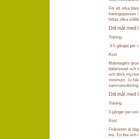
För att orka trä
träningspassen i
hittas olika målb
Ditt mål med t
Träning
4-5 gånger per 
Kost
Matintagets grun
balanserad och i
och drick mycket 
minimum. Ju hård
sammansättning
Ditt mål med 
Träning
3 gånger per ve
Kost
Frukosten är dage
bra. En bra och n